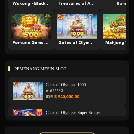
Wukong - Black Scatter
Treasures of Aztec
Roma
Fortune Gems 500
Gates of Olympus 1000
Mahjong Way
PEMENANG MESIN SLOT
Gates of Olympus 1000
did****3
IDR
8,940,000.00
Gates of Olympus Super Scatter
min****7
IDR
2,873,850.00