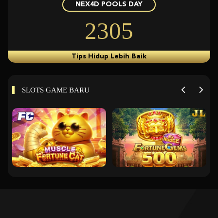
NEX4D POOLS DAY
Fortune of Olympus
abuba****8
2305
IDR
2,541,780.00
Gates of Olympus Super Scatter
Tips Hidup Lebih Baik
min****7
IDR
1,833,200.00
SLOTS GAME BARU
Gates of Olympus Super Scatter
kayamen****k
IDR
1,437,080.00
Gates of Olympus 1000
di****i
IDR
1,209,040.00
Gates of Olympus Super Scatter
arym****1
IDR
1,184,600.00